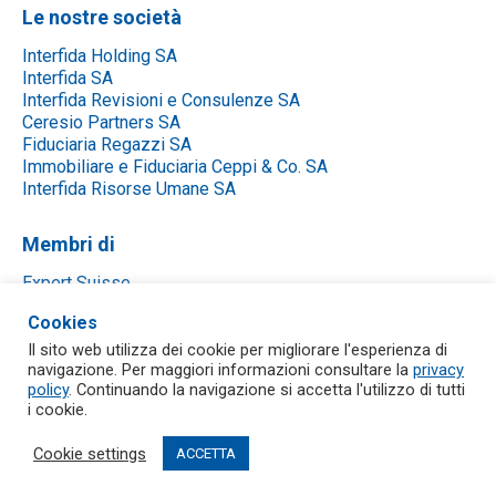
Le nostre società
Interfida Holding SA
Interfida SA
Interfida Revisioni e Consulenze SA
Ceresio Partners SA
Fiduciaria Regazzi SA
Immobiliare e Fiduciaria Ceppi & Co. SA
Interfida Risorse Umane SA
Membri di
Expert Suisse
ACF
Cookies
Fiduciari | Suisse
CC-TI – Camera di Commercio
Il sito web utilizza dei cookie per migliorare l'esperienza di
navigazione. Per maggiori informazioni consultare la
privacy
SVIT Ticino
policy
. Continuando la navigazione si accetta l'utilizzo di tutti
Catef
i cookie.
Cookie settings
ACCETTA
© 2026 Gruppo Interfida.
All rights reserved.